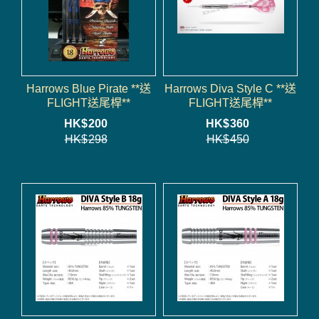
Harrows Blue Pirate **送
Harrows Diva Style C **送
FLIGHT送尾桿**
FLIGHT送尾桿**
HK$
200
HK$
360
HK$
298
HK$
450