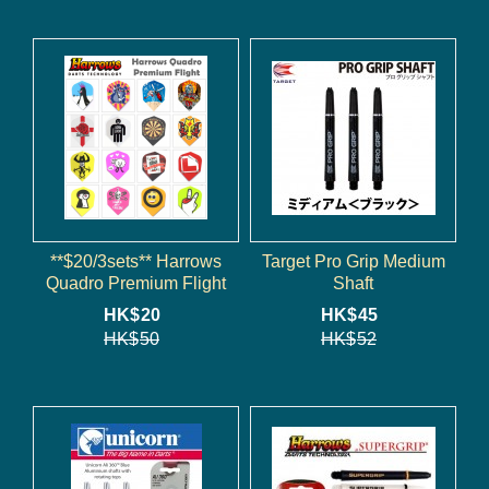
**$20/3sets** Harrows
Target Pro Grip Medium
Quadro Premium Flight
Shaft
HK$
20
HK$
45
HK$
50
HK$
52