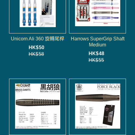
Unicorn Ali 360 旋轉尾桿
Harrows SuperGrip Shaft
Medium
HK$
50
HK$
48
HK$
58
HK$
55