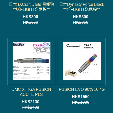
日本 D.Craft Darts 黑胡狼
日本Dynasty Force Black
**送FLIGHT送尾桿**
**送FLIGHT送尾桿**
HK$
300
HK$
300
HK$
360
HK$
360
DMC X TIGA FUSION
FUSION EVO 90% 16.4G
ACUTE PLS
HK$
1550
HK$
2130
HK$
1980
HK$
2488