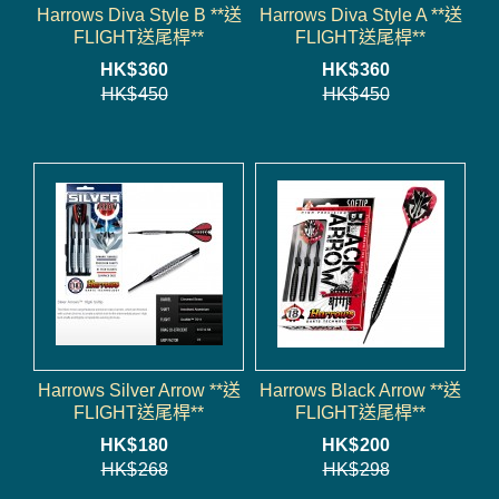
Harrows Diva Style B **送
Harrows Diva Style A **送
FLIGHT送尾桿**
FLIGHT送尾桿**
HK$
360
HK$
360
HK$
450
HK$
450
Harrows Silver Arrow **送
Harrows Black Arrow **送
FLIGHT送尾桿**
FLIGHT送尾桿**
HK$
180
HK$
200
HK$
268
HK$
298