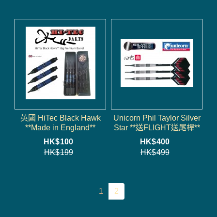
英國 HiTec Black Hawk
Unicorn Phil Taylor Silver
**Made in England**
Star **送FLIGHT送尾桿**
HK$
100
HK$
400
HK$
199
HK$
499
1
2