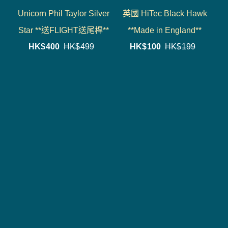
Unicorn Phil Taylor Silver
英國 HiTec Black Hawk
Star **送FLIGHT送尾桿**
**Made in England**
HK$
400
HK$
499
HK$
100
HK$
199