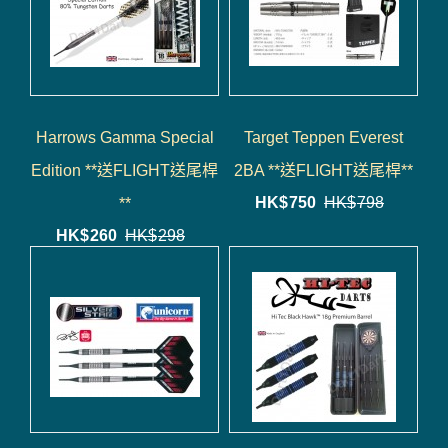
Harrows Gamma Special
Target Teppen Everest
Edition **送FLIGHT送尾桿
2BA **送FLIGHT送尾桿**
HK$
750
HK$
798
**
HK$
260
HK$
298