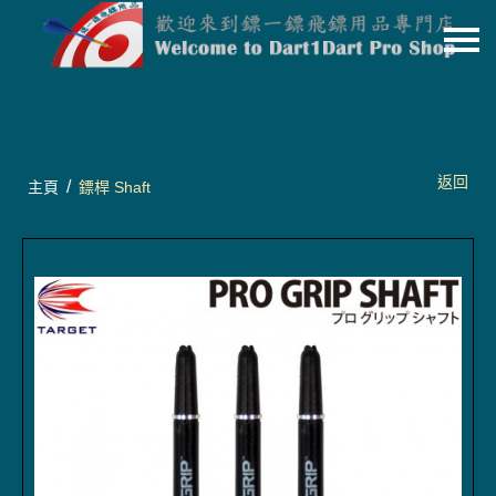
主頁
關於我們
特價貨品
返回
/
主頁
鏢桿 Shaft
貨品分類
商店資訊
購物車
用戶
聯絡我們
貨幣
語言