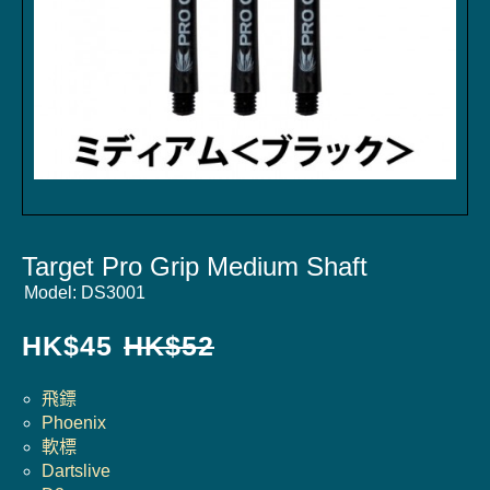
Target Pro Grip Medium Shaft
Model:
DS3001
HK$
45
HK$
52
飛鏢
Phoenix
軟標
Dartslive