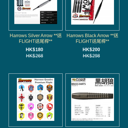
Harrows Silver Arrow **送
Harrows Black Arrow **送
FLIGHT送尾桿**
FLIGHT送尾桿**
HK$
180
HK$
200
HK$
268
HK$
298