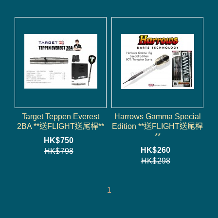
Target Teppen Everest
Harrows Gamma Special
2BA **送FLIGHT送尾桿**
Edition **送FLIGHT送尾桿
**
HK$
750
HK$
260
HK$
798
HK$
298
1