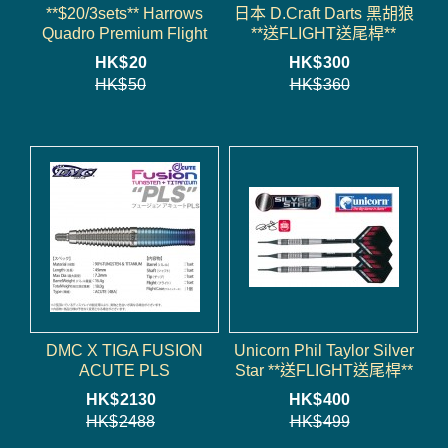
**$20/3sets** Harrows
日本 D.Craft Darts 黑胡狼
Quadro Premium Flight
**送FLIGHT送尾桿**
HK$
20
HK$
300
HK$
50
HK$
360
DMC X TIGA FUSION
Unicorn Phil Taylor Silver
ACUTE PLS
Star **送FLIGHT送尾桿**
HK$
2130
HK$
400
HK$
2488
HK$
499