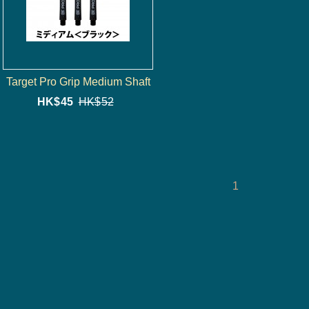
Target Pro Grip Medium Shaft
HK$
45
HK$
52
1