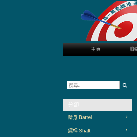
用戶
聯絡我們
貨幣
主頁
聯
語言
分類
鏢身 Barrel
鏢桿 Shaft