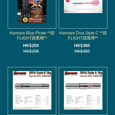
Harrows Blue Pirate **送
Harrows Diva Style C **送
FLIGHT送尾桿**
FLIGHT送尾桿**
HK$
200
HK$
360
HK$
298
HK$
450