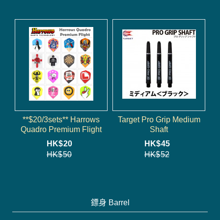
**$20/3sets** Harrows
Target Pro Grip Medium
Quadro Premium Flight
Shaft
HK$
20
HK$
45
HK$
50
HK$
52
鏢身 Barrel