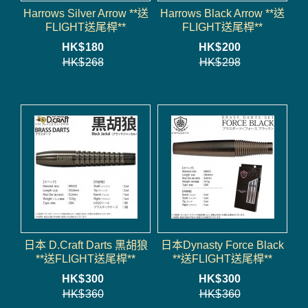
Harrows Silver Arrow **送
Harrows Black Arrow **送
FLIGHT送尾桿**
FLIGHT送尾桿**
HK$
180
HK$
200
HK$
268
HK$
298
日本 D.Craft Darts 黑胡狼
日本Dynasty Force Black
**送FLIGHT送尾桿**
**送FLIGHT送尾桿**
HK$
300
HK$
300
HK$
360
HK$
360