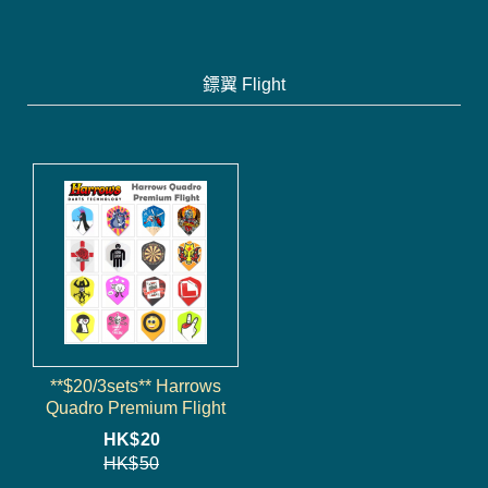
鏢翼 Flight
**$20/3sets** Harrows
Quadro Premium Flight
HK$
20
HK$
50