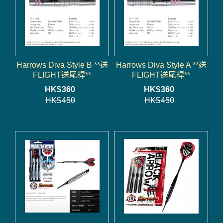
Harrows Diva Style B **送
Harrows Diva Style A **送
FLIGHT送尾桿**
FLIGHT送尾桿**
HK$
360
HK$
360
HK$
450
HK$
450