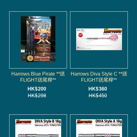
Harrows Blue Pirate **送
Harrows Diva Style C **送
FLIGHT送尾桿**
FLIGHT送尾桿**
HK$
200
HK$
360
HK$
298
HK$
450