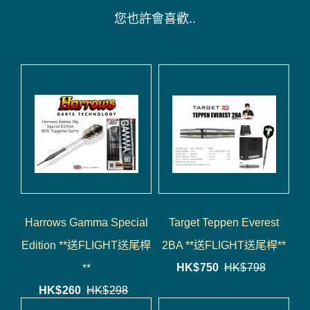
您也許會喜歡..
Harrows Gamma Special
Target Teppen Everest
Edition **送FLIGHT送尾桿
2BA **送FLIGHT送尾桿**
HK$
750
HK$
798
**
HK$
260
HK$
298