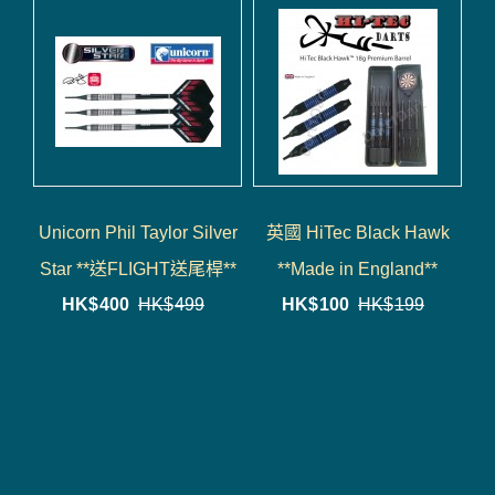
Unicorn Phil Taylor Silver
英國 HiTec Black Hawk
Star **送FLIGHT送尾桿**
**Made in England**
HK$
400
HK$
499
HK$
100
HK$
199