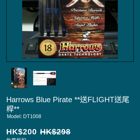
Harrows Blue Pirate **送FLIGHT送尾
桿**
Model:
DT1008
HK$
200
HK$
298