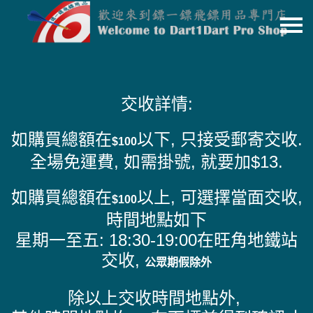
主頁
關於我們
交收詳情:
特價貨品
貨品分類
如購買總額在
以下, 只接受郵寄交收.
$100
全場免運費, 如需掛號, 就要加$13.
商店資訊
購物車
如購買總額在
以上, 可選擇當面交收,
$100
用戶
時間地點如下
星期一至五: 18:30-19:00在旺角地鐵站
聯絡我們
交收,
公眾期假除外
貨幣
除以上交收時間地點外,
語言