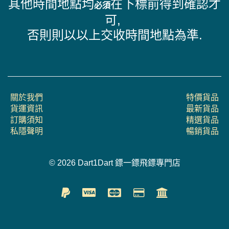
其他時間地點均
在下標前得到確認才
必須
可,
否則則以以上交收時間地點為準.
關於我們
特價貨品
貨運資訊
最新貨品
訂購須知
精選貨品
私隱聲明
暢銷貨品
© 2026 Dart1Dart 鏢一鏢飛鏢專門店