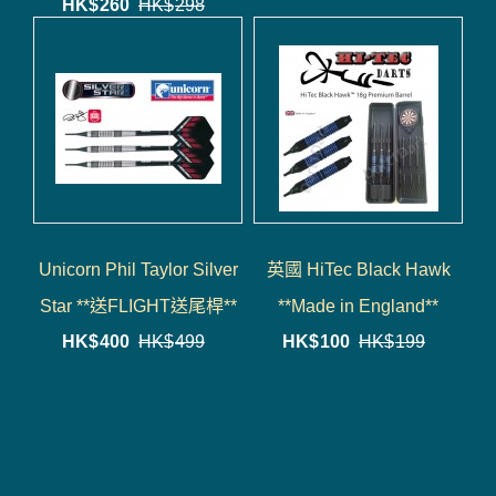
HK$
260
HK$
298
Unicorn Phil Taylor Silver
英國 HiTec Black Hawk
Star **送FLIGHT送尾桿**
**Made in England**
HK$
400
HK$
499
HK$
100
HK$
199