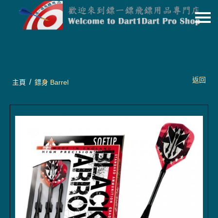
主頁
關於我們
特價貨品
返回
/
主頁
鏢身 Barrel
貨品分類
商店資訊
購物車
用戶
聯絡我們
貨幣
語言