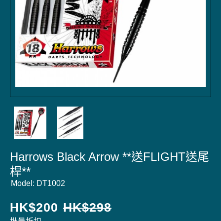
Harrows Black Arrow **送FLIGHT送尾
桿**
Model:
DT1002
HK$
200
HK$
298