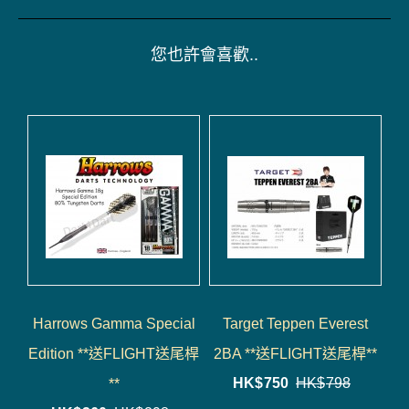
您也許會喜歡..
Harrows Gamma Special
Target Teppen Everest
Edition **送FLIGHT送尾桿
2BA **送FLIGHT送尾桿**
HK$
750
HK$
798
**