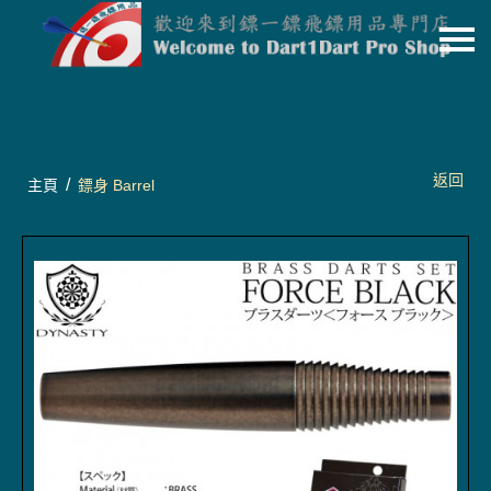
主頁
關於我們
特價貨品
返回
/
主頁
鏢身 Barrel
貨品分類
商店資訊
購物車
用戶
聯絡我們
貨幣
語言