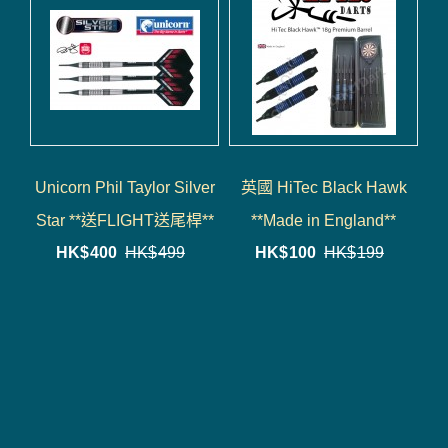
Unicorn Phil Taylor Silver
英國 HiTec Black Hawk
Star **送FLIGHT送尾桿**
**Made in England**
HK$
400
HK$
499
HK$
100
HK$
199