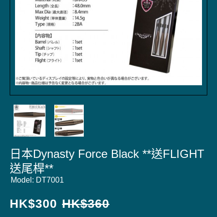
日本Dynasty Force Black **送FLIGHT
送尾桿**
Model:
DT7001
HK$
300
HK$
360