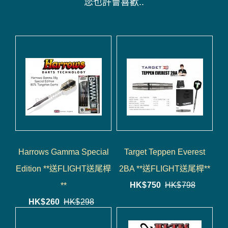
您也許會喜歡..
Harrows Gamma Special
Target Teppen Everest
Edition **送FLIGHT送尾桿
2BA **送FLIGHT送尾桿**
HK$
750
HK$
798
**
HK$
260
HK$
298