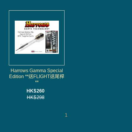
Harrows Gamma Special
Edition **送FLIGHT送尾桿
**
HK$
260
HK$
298
1