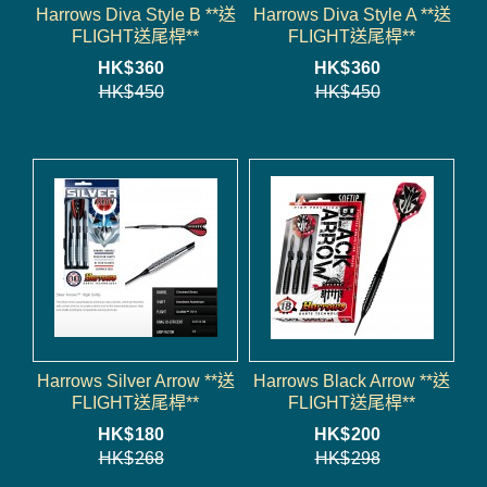
Harrows Diva Style B **送
Harrows Diva Style A **送
FLIGHT送尾桿**
FLIGHT送尾桿**
HK$
360
HK$
360
HK$
450
HK$
450
Harrows Silver Arrow **送
Harrows Black Arrow **送
FLIGHT送尾桿**
FLIGHT送尾桿**
HK$
180
HK$
200
HK$
268
HK$
298