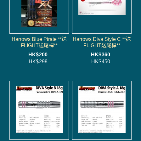
Harrows Blue Pirate **送
Harrows Diva Style C **送
FLIGHT送尾桿**
FLIGHT送尾桿**
HK$
200
HK$
360
HK$
298
HK$
450