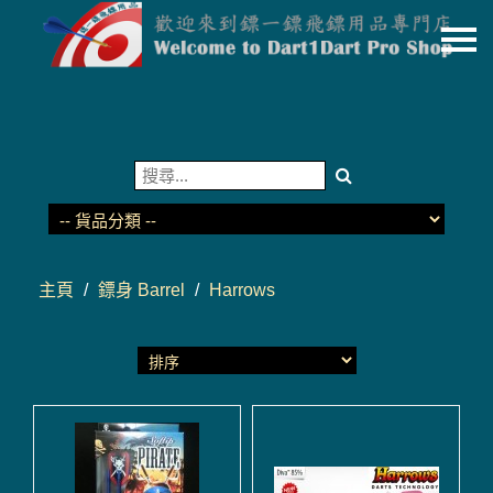
主頁
關於我們
特價貨品
貨品分類
商店資訊
主頁
/
鏢身 Barrel
/
Harrows
購物車
用戶
聯絡我們
貨幣
語言